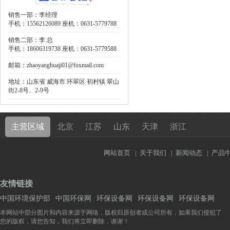
销售一部：李经理
手机：15562126089 座机：0631-5779788
销售二部：李 总
手机：18606319738 座机：0631-5779588
邮箱：zhaoyanghuaji01@foxmail.com
地址：山东省 威海市 环翠区 初村镇 翠山
街2-8号、2-9号
主营区域
北京
江苏
山东
天津
浙江
网站首页
|
关于我们
|
新闻动态
|
产品
友情链接
中国环境保护部
中国环保网
环保设备网
环保设备网
环保设备网
本网站中部分图片和内容来源于网络，版权归原创者或公司所有，如果我们侵犯了
您的版权，请您告知，我们将立即删除，谢谢！