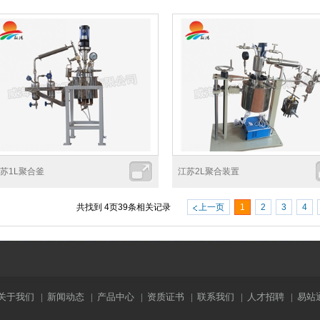
苏1L聚合釜
江苏2L聚合装置
共找到
4
页
39
条相关记录
上一页
1
2
3
4
关于我们
|
新闻动态
|
产品中心
|
资质证书
|
联系我们
|
人才招聘
|
易站