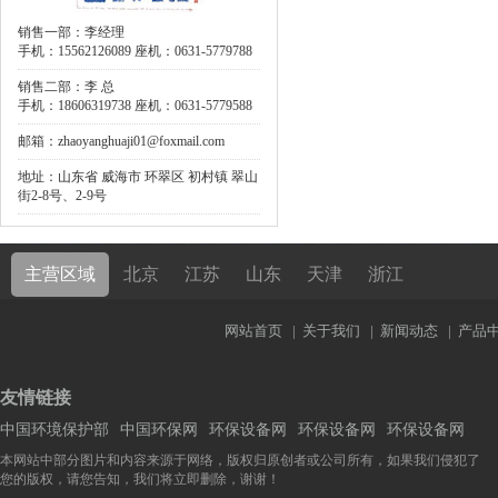
销售一部：李经理
手机：15562126089 座机：0631-5779788
销售二部：李 总
手机：18606319738 座机：0631-5779588
邮箱：zhaoyanghuaji01@foxmail.com
地址：山东省 威海市 环翠区 初村镇 翠山
街2-8号、2-9号
主营区域
北京
江苏
山东
天津
浙江
网站首页
|
关于我们
|
新闻动态
|
产品
友情链接
中国环境保护部
中国环保网
环保设备网
环保设备网
环保设备网
本网站中部分图片和内容来源于网络，版权归原创者或公司所有，如果我们侵犯了
您的版权，请您告知，我们将立即删除，谢谢！